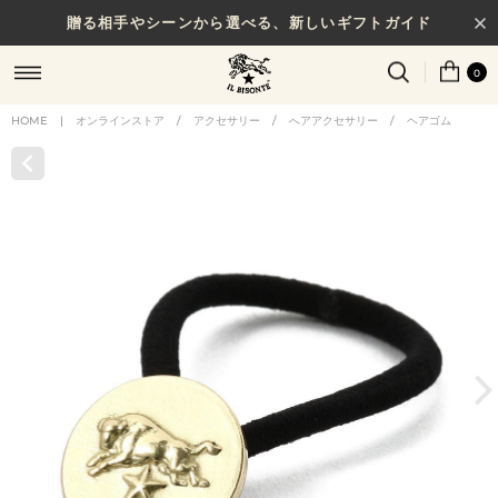
贈る相手やシーンから選べる、新しいギフトガイド
0
HOME
|
オンラインストア
/
アクセサリー
/
へアアクセサリー
/
ヘアゴム