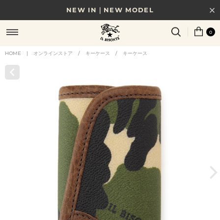
NEW IN｜NEW MODEL
8/17(月)10時まで｜税込11,000円以上で送料無料
0
贈る相手やシーンから選べる、新しいギフトガイド
HOME
|
オンラインストア
/
キーケース
/
キーケース
NEW IN｜COLOR LEATHER