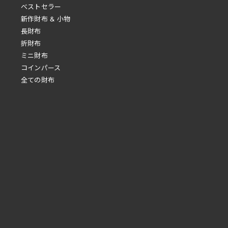
べストセラー
新作財布 & 小物
長財布
折財布
ミニ財布
コインパース
全ての財布