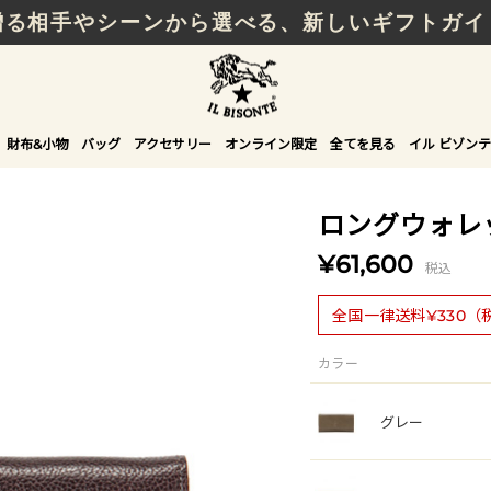
贈る相手やシーンから選べる、新しいギフトガイ
財布&小物
バッグ
アクセサリー
オンライン限定
全てを見る
イル ビゾンテ
ロングウォレ
¥61,600
税込
全国一律送料¥330（
カラー
グレー