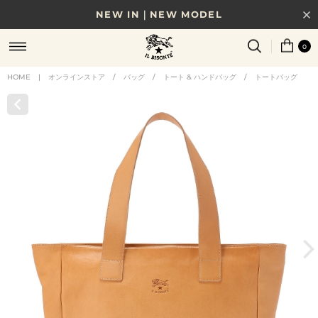
NEW IN｜NEW MODEL
8/17(月)10時まで｜税込11,000円以上で送料無料
0
贈る相手やシーンから選べる、新しいギフトガイド
HOME
|
オンラインストア
/
バッグ
/
トート & ハンドバッグ
/
トートバッグ
NEW IN｜COLOR LEATHER