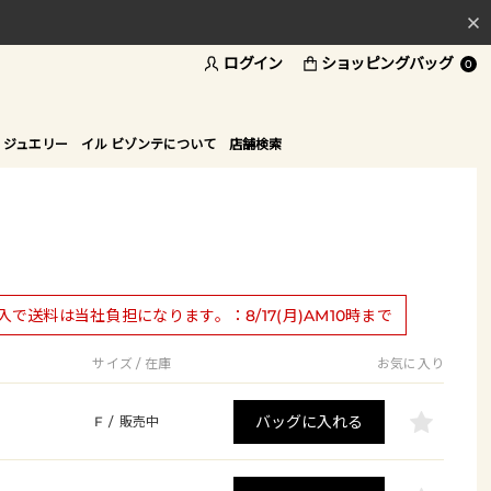
ログイン
ショッピングバッグ
料
0
ド
 ジュエリー
イル ビゾンテについて
店舗検索
購入で送料は当社負担になります。：8/17(月)AM10時まで
サイズ / 在庫
お気に入り
バッグに入れる
F
/
販売中