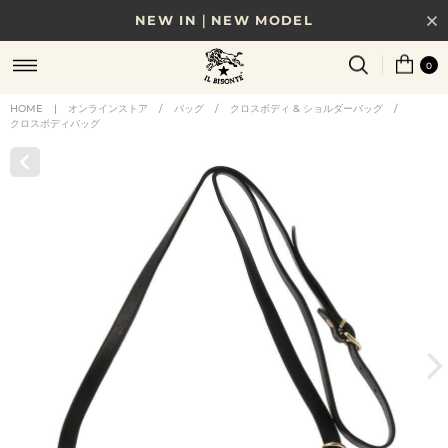
NEW IN｜NEW MODEL
8/17(月)10時まで｜税込11,000円以上で送料無料
0
贈る相手やシーンから選べる、新しいギフトガイド
HOME
|
オンラインストア
/
バッグ
/
クロスボディ & ショルダーバッグ
/
クロスボディバッグ
NEW IN｜COLOR LEATHER