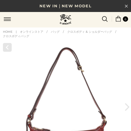
NEW IN｜NEW MODEL
8/17(月)10時まで｜税込11,000円以上で送料無料
0
贈る相手やシーンから選べる、新しいギフトガイド
HOME
|
オンラインストア
/
バッグ
/
クロスボディ & ショルダーバッグ
/
クロスボディバッグ
NEW IN｜COLOR LEATHER