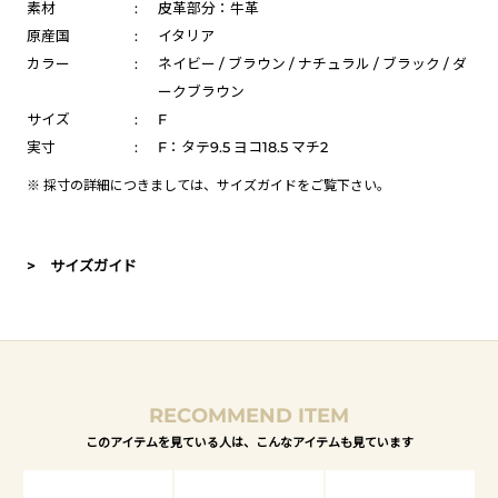
素材
:
皮革部分：牛革
原産国
:
イタリア
カラー
:
ネイビー / ブラウン / ナチュラル / ブラック / ダ
ークブラウン
サイズ
:
F
実寸
:
F：タテ9.5 ヨコ18.5 マチ2
※ 採寸の詳細につきましては、
サイズガイド
をご覧下さい。
> サイズガイド
RECOMMEND ITEM
このアイテムを見ている人は、こんなアイテムも見ています