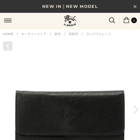
NEW IN｜NEW MODEL
8/17(月)10時まで｜税込11,000円以上で送料無料
0
贈る相手やシーンから選べる、新しいギフトガイド
HOME
|
オンラインストア
/
財布
/
長財布
/
ロングウォレット
NEW IN｜COLOR LEATHER