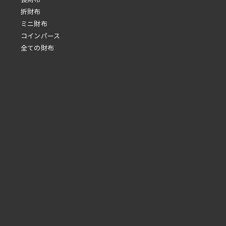
折財布
ミニ財布
コインパース
全ての財布