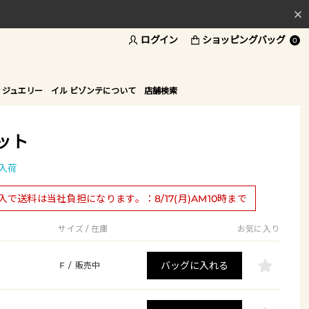
ログイン
ショッピングバッグ
料
0
ド
 ジュエリー
イル ビゾンテについて
店舗検索
ット
入荷
購入で送料は当社負担になります。：8/17(月)AM10時まで
サイズ / 在庫
お気に入り
バッグに入れる
F
/
販売中