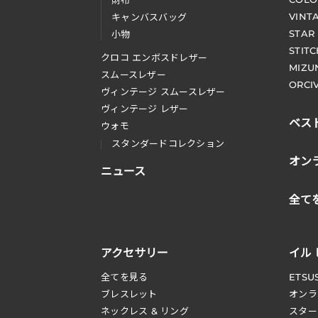
財布
VINT
キャンバスバッグ
STAR
小物
STIT
クロコ エンボスドレザー
MIZU
スムースレザー
ORCI
ヴィンテージ スムースレザー
ヴィンテージ レザー
ベス
ウォモ
スタンダードコレクション
オン
ニュース
全て
アクセサリー
イル
全てを見る
ETSU
ブレスレット
オンラ
ネックレス & リング
スター