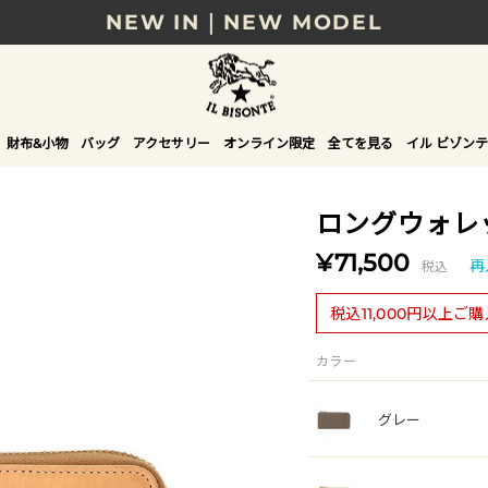
NEW IN｜NEW MODEL
8/17(月)10時まで｜税込11,000円以上で送料無
贈る相手やシーンから選べる、新しいギフトガイ
財布&小物
バッグ
アクセサリー
オンライン限定
全てを見る
イル ビゾンテ
NEW IN｜COLOR LEATHER
ロングウォレ
¥71,500
税込
再
税込11,000円以上ご
カラー
グレー