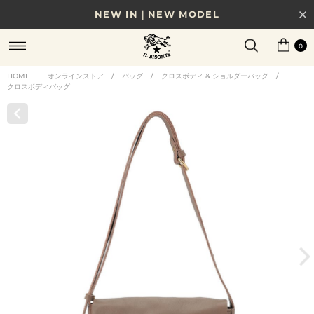
NEW IN｜NEW MODEL
8/17(月)10時まで｜税込11,000円以上で送料無料
0
贈る相手やシーンから選べる、新しいギフトガイド
HOME
|
オンラインストア
/
バッグ
/
クロスボディ & ショルダーバッグ
/
クロスボディバッグ
NEW IN｜COLOR LEATHER