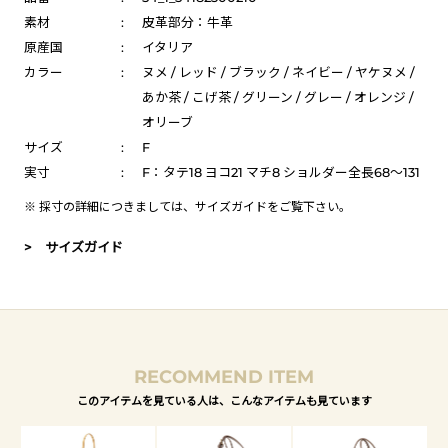
素材
:
皮革部分：牛革
原産国
:
イタリア
カラー
:
ヌメ / レッド / ブラック / ネイビー / ヤケヌメ /
あか茶 / こげ茶 / グリーン / グレー / オレンジ /
オリーブ
サイズ
:
F
実寸
:
F：タテ18 ヨコ21 マチ8 ショルダー全長68～131
※ 採寸の詳細につきましては、
サイズガイド
をご覧下さい。
> サイズガイド
RECOMMEND ITEM
このアイテムを見ている人は、こんなアイテムも見ています