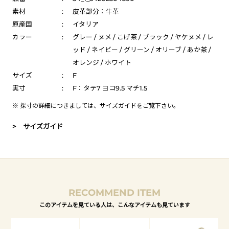
素材
:
皮革部分：牛革
原産国
:
イタリア
カラー
:
グレー / ヌメ / こげ茶 / ブラック / ヤケヌメ / レ
ッド / ネイビー / グリーン / オリーブ / あか茶 /
オレンジ / ホワイト
サイズ
:
F
実寸
:
F：タテ7 ヨコ9.5 マチ1.5
※ 採寸の詳細につきましては、
サイズガイド
をご覧下さい。
> サイズガイド
RECOMMEND ITEM
このアイテムを見ている人は、こんなアイテムも見ています