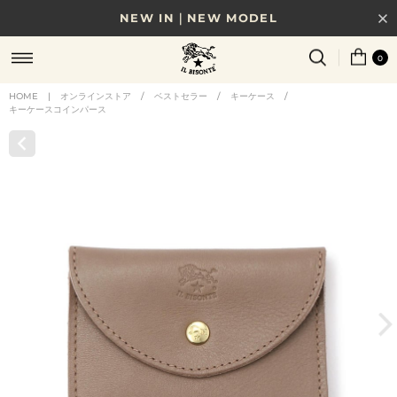
NEW IN｜NEW MODEL
8/17(月)10時まで｜税込11,000円以上で送料無料
0
贈る相手やシーンから選べる、新しいギフトガイド
HOME
|
オンラインストア
/
ベストセラー
/
キーケース
/
キーケースコインパース
NEW IN｜COLOR LEATHER