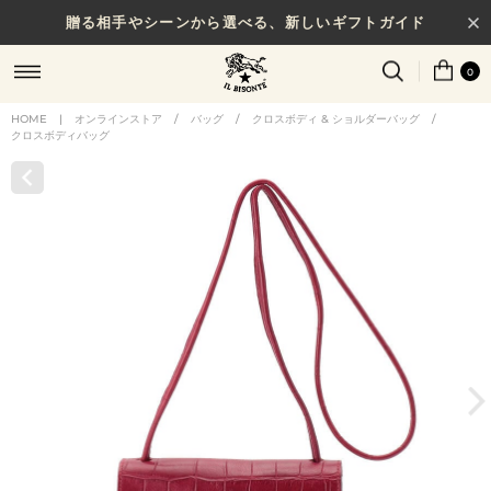
贈る相手やシーンから選べる、新しいギフトガイド
0
HOME
|
オンラインストア
/
バッグ
/
クロスボディ & ショルダーバッグ
/
クロスボディバッグ