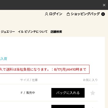
ログイン
ショッピングバッグ
料
0
ド
 ジュエリー
イル ビゾンテについて
店舗検索
再入荷
購入で送料は当社負担になります。：8/17(月)AM10時まで
サイズ / 在庫
お気に入り
バッグに入れる
F
/
販売中