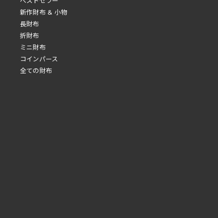
べストセラー
新作財布 & 小物
長財布
折財布
ミニ財布
コインパース
全ての財布