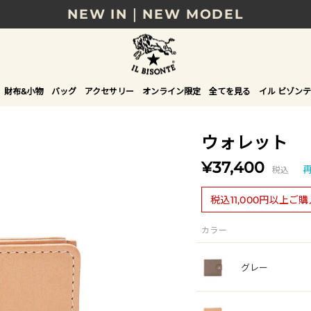
NEW IN｜NEW MODEL
8/17(月)10時まで｜税込11,000円以上で送料無
贈る相手やシーンから選べる、新しいギフトガイ
財布&小物
バッグ
アクセサリー
オンライン限定
全てを見る
イル ビゾンテ
NEW IN｜COLOR LEATHER
ウォレット
¥37,400
税込
税込11,000円以上ご
カラー
グレー