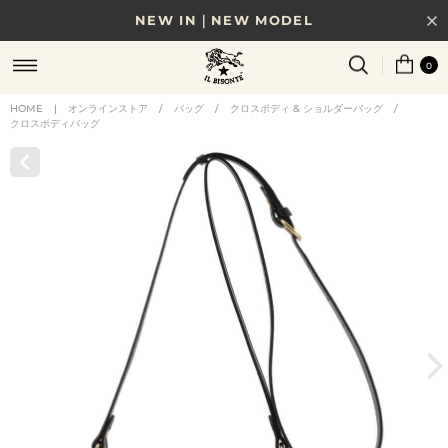
NEW IN｜NEW MODEL
8/17(月)10時まで｜税込11,000円以上で送料無料
0
贈る相手やシーンから選べる、新しいギフトガイド
HOME
|
オンラインストア
/
バッグ
/
クロスボディ & ショルダーバッグ
/
クロスボディバッグ
NEW IN｜COLOR LEATHER