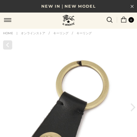
NEW IN｜NEW MODEL
8/17(月)10時まで｜税込11,000円以上で送料無料
0
贈る相手やシーンから選べる、新しいギフトガイド
HOME
|
オンラインストア
/
キーリング
/
キーリング
NEW IN｜COLOR LEATHER