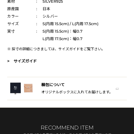
素材
:
SILVER925
原産国
:
日本
カラー
:
シルバー
サイズ
:
S(内周 15.5cm) / L(内周 17.5cm)
実寸
:
S(内周 15.5cm)：幅0.7
L(内周 17.5cm)：幅0.7
※ 採寸の詳細につきましては、
サイズガイド
をご覧下さい。
> サイズガイド
梱包について
オリジナルボックスに入れてお届けします。
RECOMMEND ITEM