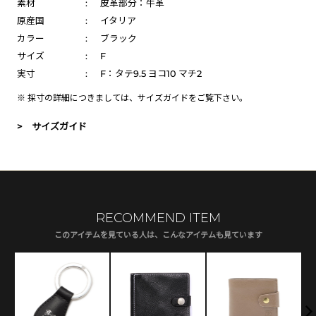
素材
:
皮革部分：牛革
原産国
:
イタリア
カラー
:
ブラック
サイズ
:
F
実寸
:
F：タテ9.5 ヨコ10 マチ2
※ 採寸の詳細につきましては、
サイズガイド
をご覧下さい。
> サイズガイド
RECOMMEND ITEM
このアイテムを見ている人は、こんなアイテムも見ています