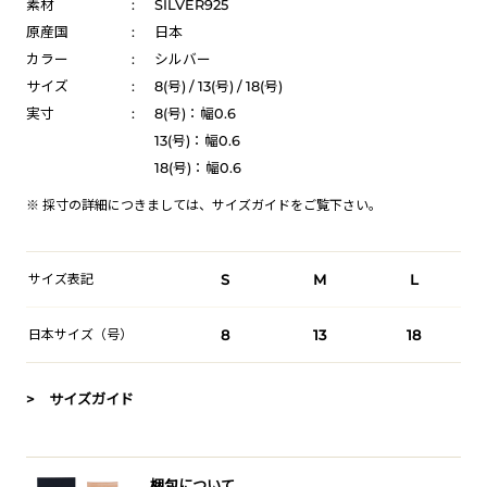
素材
:
SILVER925
原産国
:
日本
カラー
:
シルバー
サイズ
:
8(号) / 13(号) / 18(号)
実寸
:
8(号)：幅0.6
13(号)：幅0.6
18(号)：幅0.6
※ 採寸の詳細につきましては、
サイズガイド
をご覧下さい。
サイズ表記
S
M
L
日本サイズ（号）
8
13
18
> サイズガイド
梱包について