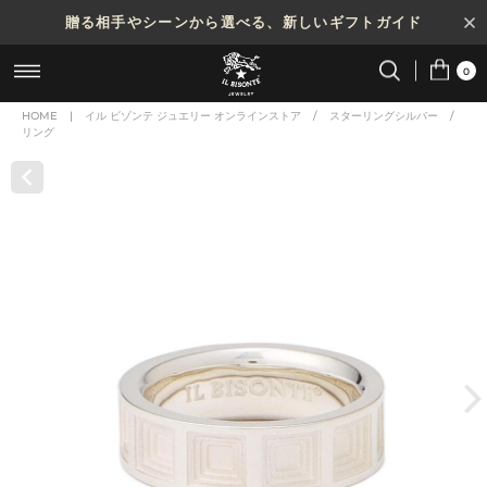
贈る相手やシーンから選べる、新しいギフトガイド
0
HOME
|
イル ビゾンテ ジュエリー オンラインストア
/
スターリングシルバー
/
リング