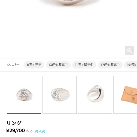
シルバー
8(号):
完売
13(号):
販売中
11(号):
販売中
17(号):
販売中
19(号):
リング
¥29,700
税込
再入荷