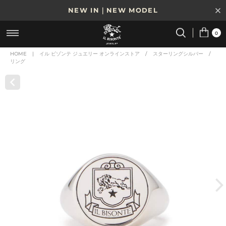
NEW IN｜NEW MODEL
8/17(月)10時まで｜税込11,000円以上で送料無料
0
贈る相手やシーンから選べる、新しいギフトガイド
HOME
|
イル ビゾンテ ジュエリー オンラインストア
/
スターリングシルバー
/
リング
NEW IN｜COLOR LEATHER