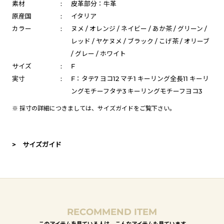
素材
:
皮革部分：牛革
原産国
:
イタリア
カラー
:
ヌメ / オレンジ / ネイビー / あか茶 / グリーン /
レッド / ヤケヌメ / ブラック / こげ茶 / オリーブ
/ グレー / ホワイト
サイズ
:
F
実寸
:
F：タテ7 ヨコ12 マチ1 キーリング全長11 キーリ
ングモチーフタテ3 キーリングモチーフヨコ3
※ 採寸の詳細につきましては、
サイズガイド
をご覧下さい。
> サイズガイド
RECOMMEND ITEM
このアイテムを見ている人は、こんなアイテムも見ています