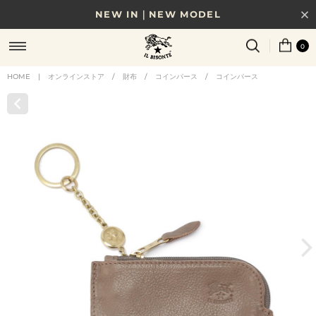
NEW IN｜NEW MODEL
8/17(月)10時まで｜税込11,000円以上で送料無料
0
贈る相手やシーンから選べる、新しいギフトガイド
HOME
|
オンラインストア
/
財布
/
コインパース
/
コインパース
NEW IN｜COLOR LEATHER