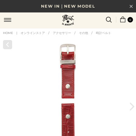
NEW IN｜NEW MODEL
8/17(月)10時まで｜税込11,000円以上で送料無料
0
贈る相手やシーンから選べる、新しいギフトガイド
HOME
|
オンラインストア
/
アクセサリー
/
その他
/
時計ベルト
NEW IN｜COLOR LEATHER