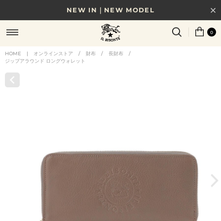
NEW IN｜NEW MODEL
8/17(月)10時まで｜税込11,000円以上で送料無料
0
贈る相手やシーンから選べる、新しいギフトガイド
HOME
|
オンラインストア
/
財布
/
長財布
/
ジップアラウンド ロングウォレット
NEW IN｜COLOR LEATHER