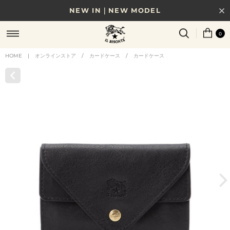
NEW IN｜NEW MODEL
8/17(月)10時まで｜税込11,000円以上で送料無料
0
贈る相手やシーンから選べる、新しいギフトガイド
HOME
|
オンラインストア
/
カードケース
/
カードケース
NEW IN｜COLOR LEATHER