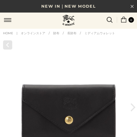
NEW IN｜NEW MODEL
8/17(月)10時まで｜税込11,000円以上で送料無料
0
贈る相手やシーンから選べる、新しいギフトガイド
HOME
|
オンラインストア
/
財布
/
長財布
/
ミディアムウォレット
NEW IN｜COLOR LEATHER