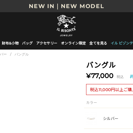
NEW IN｜NEW MODEL
8/17(月)10時まで｜税込11,000円以上で送料無
贈る相手やシーンから選べる、新しいギフトガイ
NEW IN｜COLOR LEATHER
財布&小物
バッグ
アクセサリー
オンライン限定
全てを見る
イル ビゾンテ
バー
/
バングル
バングル
¥77,000
税込
税込11,000円以上ご
カラー
シルバー