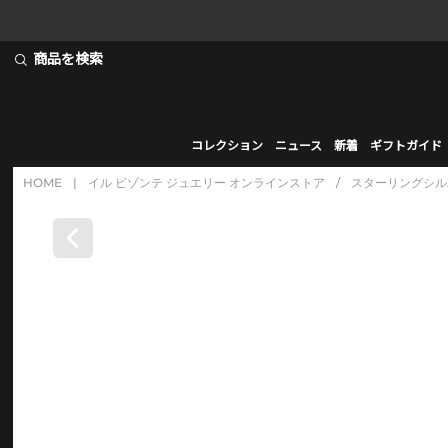
商品を検索
コレクション
ニュース
新着
ギフトガイド
HOME
|
イル ビゾンテ ジュエリー オンラインストア
/
スターリングシル