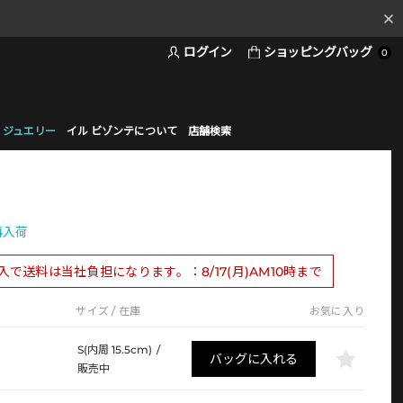
ログイン
ショッピングバッグ
料
0
ド
 ジュエリー
イル ビゾンテについて
店舗検索
再入荷
購入で送料は当社負担になります。：8/17(月)AM10時まで
サイズ / 在庫
お気に入り
S(内周 15.5cm)
/
バッグに入れる
販売中