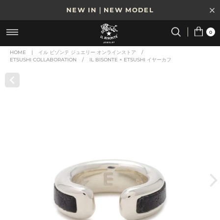
NEW IN｜NEW MODEL
8/17(月)10時まで｜税込11,000円以上で送料無料
0
贈る相手やシーンから選べる、新しいギフトガイド
HOME
|
イル ビゾンテ ジュエリー オンラインストア
/
ETSUSHI COLLABORATION
/
IL BISONTE × ETSUSHI イヤーカフ
NEW IN｜COLOR LEATHER