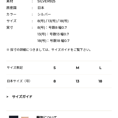
素材
:
SILVER925
原産国
:
日本
カラー
:
シルバー
サイズ
:
8(号) / 13(号) / 18(号)
実寸
:
8(号)：号数8 幅0.7
13(号)：号数13 幅0.7
18(号)：号数18 幅0.7
※ 採寸の詳細につきましては、
サイズガイド
をご覧下さい。
サイズ表記
S
M
L
日本サイズ（号）
8
13
18
> サイズガイド
梱包について