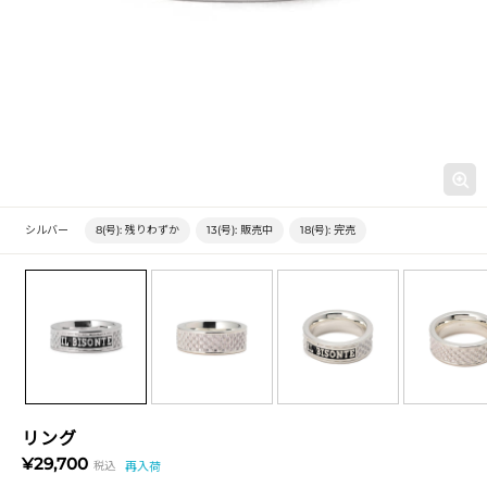
シルバー
8(号):
残りわずか
13(号):
販売中
18(号):
完売
リング
¥29,700
税込
再入荷