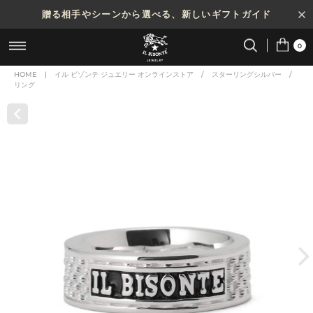
贈る相手やシーンから選べる、新しいギフトガイド
0
HOME
|
イル ビゾンテ ジュエリー オンラインストア
/
スターリングシルバー
/
リング