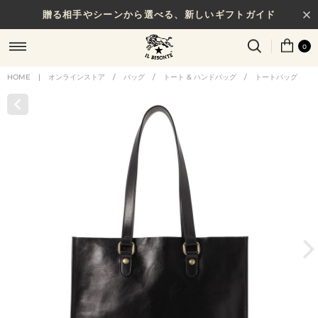
贈る相手やシーンから選べる、新しいギフトガイド
0
HOME
|
オンラインストア
/
バッグ
/
トート & ハンドバッグ
/
トートバッグ