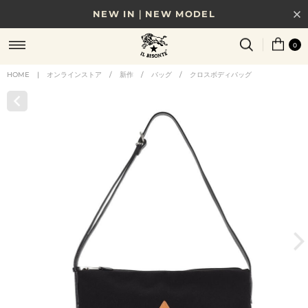
NEW IN｜NEW MODEL
8/17(月)10時まで｜税込11,000円以上で送料無料
0
贈る相手やシーンから選べる、新しいギフトガイド
HOME
|
オンラインストア
/
新作
/
バッグ
/
クロスボディバッグ
NEW IN｜COLOR LEATHER