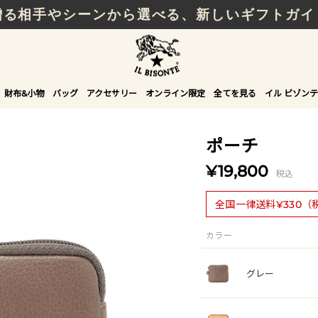
贈る相手やシーンから選べる、新しいギフトガイ
財布&小物
バッグ
アクセサリー
オンライン限定
全てを見る
イル ビゾンテ
ポーチ
¥19,800
税込
全国一律送料¥330（
カラー
グレー