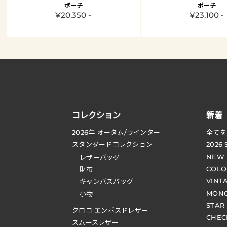
ポーチ
ポーチ
¥20,350 -
¥23,100 -
コレクション
新着
2026
年 オータム
/
ウインター
全てを
スタンダードコレクション
2026
NEW
レザーバッグ
COLO
財布
VINT
キャンバスバッグ
MONO
小物
STAR
クロコ エンボスドレザー
CHEC
スムースレザー