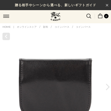
贈る相手やシーンから選べる、新しいギフトガイド
0
HOME
|
オンラインストア
/
財布
/
コインパース
/
コインパース