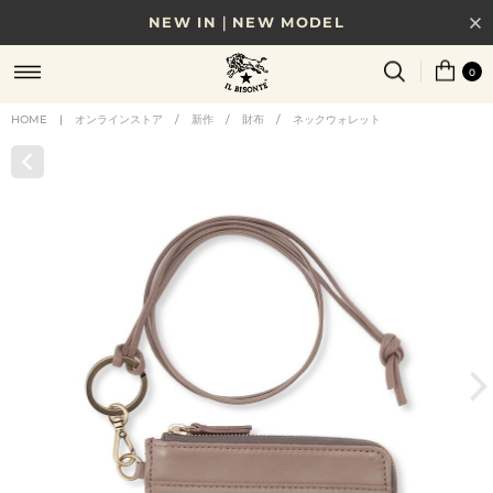
NEW IN｜NEW MODEL
8/17(月)10時まで｜税込11,000円以上で送料無料
0
贈る相手やシーンから選べる、新しいギフトガイド
HOME
|
オンラインストア
/
新作
/
財布
/
ネックウォレット
NEW IN｜COLOR LEATHER