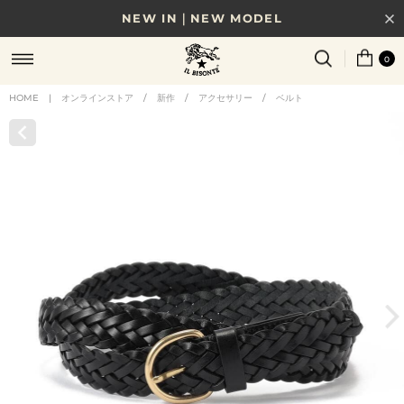
NEW IN｜NEW MODEL
8/17(月)10時まで｜税込11,000円以上で送料無料
0
贈る相手やシーンから選べる、新しいギフトガイド
HOME
|
オンラインストア
/
新作
/
アクセサリー
/
ベルト
NEW IN｜COLOR LEATHER