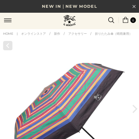
NEW IN｜NEW MODEL
8/17(月)10時まで｜税込11,000円以上で送料無料
0
贈る相手やシーンから選べる、新しいギフトガイド
HOME
|
オンラインストア
/
新作
/
アクセサリー
/
折りたたみ傘（晴雨兼用）
NEW IN｜COLOR LEATHER