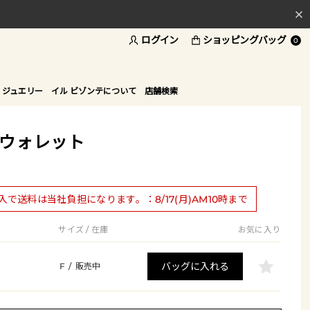
ログイン
ショッピングバッグ
料
0
ド
 ジュエリー
イル ビゾンテについて
店舗検索
 ウォレット
購入で送料は当社負担になります。：8/17(月)AM10時まで
サイズ / 在庫
お気に入り
バッグに入れる
F
/
販売中