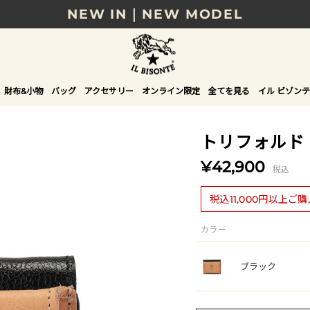
NEW IN｜NEW MODEL
8/17(月)10時まで｜税込11,000円以上で送料無
贈る相手やシーンから選べる、新しいギフトガイ
財布&小物
バッグ
アクセサリー
オンライン限定
全てを見る
イル ビゾンテ
NEW IN｜COLOR LEATHER
トリフォルド
¥42,900
税込
税込11,000円以上ご
カラー
ブラック