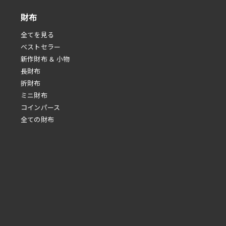
財布
全てを見る
べストセラー
新作財布 & 小物
長財布
折財布
ミニ財布
コインパース
全ての財布