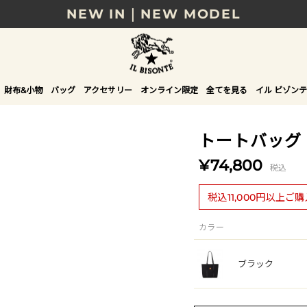
NEW IN｜NEW MODEL
8/17(月)10時まで｜税込11,000円以上で送料無
贈る相手やシーンから選べる、新しいギフトガイ
財布&小物
バッグ
アクセサリー
オンライン限定
全てを見る
イル ビゾンテ
NEW IN｜COLOR LEATHER
トートバッグ
¥74,800
税込
税込11,000円以上ご
カラー
ブラック