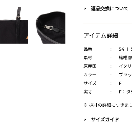
> 返品交換について
アイテム詳細
品番
:
54_1_
素材
:
繊維部
原産国
:
イタリ
カラー
:
ブラッ
サイズ
:
F
実寸
:
F：タテ
※ 採寸の詳細につきま
> サイズガイド