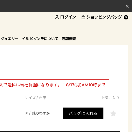
ログイン
ショッピングバッグ
料
0
ド
 ジュエリー
イル ビゾンテについて
店舗検索
購入で送料は当社負担になります。：8/17(月)AM10時まで
サイズ / 在庫
お気に入り
バッグに入れる
F
/
残りわずか