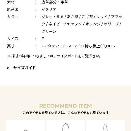
素材
:
皮革部分：牛革
原産国
:
イタリア
カラー
:
グレー / ヌメ / あか茶 / こげ茶 / レッド / ブラッ
ク / ネイビー / ヤケヌメ / オレンジ / オリーブ /
グリーン
サイズ
:
F
実寸
:
F：タテ23 ヨコ30 マチ11 持ち手上がり10.5
※ 採寸の詳細につきましては、
サイズガイド
をご覧下さい。
> サイズガイド
RECOMMEND ITEM
このアイテムを見ている人は、こんなアイテムも見ています