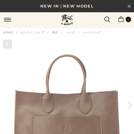
NEW IN｜NEW MODEL
8/17(月)10時まで｜税込11,000円以上で送料無料
0
贈る相手やシーンから選べる、新しいギフトガイド
HOME
|
オンラインストア
/
新作
/
バッグ
/
トートバッグ
NEW IN｜COLOR LEATHER