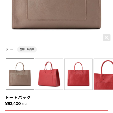
グレー
在庫 :
販売中
トートバッグ
¥92,400
税込