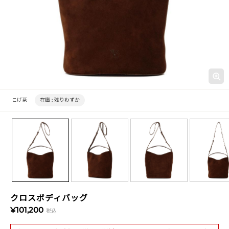
こげ茶
在庫 :
残りわずか
クロスボディバッグ
¥101,200
税込