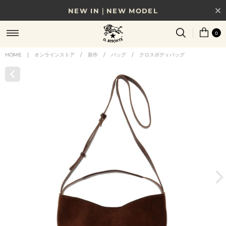
NEW IN｜NEW MODEL
8/17(月)10時まで｜税込11,000円以上で送料無料
0
贈る相手やシーンから選べる、新しいギフトガイド
HOME
|
オンラインストア
/
新作
/
バッグ
/
クロスボディバッグ
NEW IN｜COLOR LEATHER