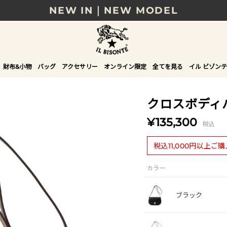
NEW IN｜NEW MODEL
8/17(月)10時まで｜税込11,000円以上で送料無
贈る相手やシーンから選べる、新しいギフトガイ
財布&小物
バッグ
アクセサリー
オンライン限定
全てを見る
イル ビゾンテ
NEW IN｜COLOR LEATHER
クロスボディ
¥135,300
税込
税込11,000円以上ご
カラー
ブラック