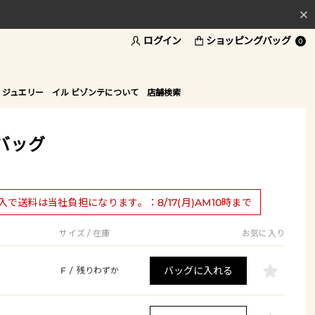
ログイン
ショッピングバッグ
料
0
ド
 ジュエリー
イル ビゾンテについて
店舗検索
バッグ
購入で送料は当社負担になります。：8/17(月)AM10時まで
サイズ / 在庫
お気に入り
バッグに入れる
F
/
残りわずか