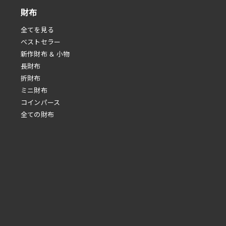
財布
全てを見る
べストセラー
新作財布 & 小物
長財布
折財布
ミニ財布
コインパース
全ての財布