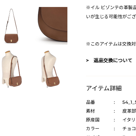
※イル ビゾンテの革製
いが生じる可能性がござ
※このアイテムは交換対
> 返品交換について
アイテム詳細
品番
:
54_1_
素材
:
皮革部
原産国
:
イタリ
カラー
:
チョコ