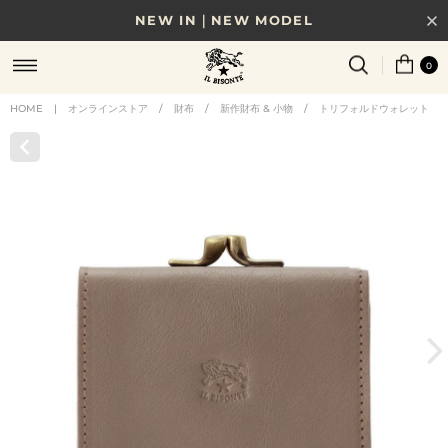
NEW IN｜NEW MODEL
8/17(月)10時まで｜税込11,000円以上で送料無料
0
贈る相手やシーンから選べる、新しいギフトガイド
HOME
|
オンラインストア
/
財布
/
新作財布 & 小物
/
トリフォルドウォレット
NEW IN｜COLOR LEATHER