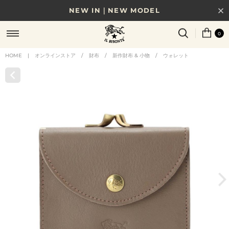
NEW IN｜NEW MODEL
8/17(月)10時まで｜税込11,000円以上で送料無料
0
贈る相手やシーンから選べる、新しいギフトガイド
HOME
|
オンラインストア
/
財布
/
新作財布 & 小物
/
ウォレット
NEW IN｜COLOR LEATHER