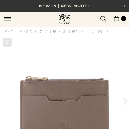
NEW IN｜NEW MODEL
8/17(月)10時まで｜税込11,000円以上で送料無料
0
贈る相手やシーンから選べる、新しいギフトガイド
HOME
|
オンラインストア
/
財布
/
新作財布 & 小物
/
カードケース
NEW IN｜COLOR LEATHER