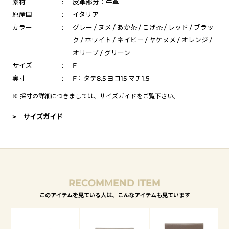
素材
:
皮革部分：牛革
原産国
:
イタリア
カラー
:
グレー / ヌメ / あか茶 / こげ茶 / レッド / ブラッ
ク / ホワイト / ネイビー / ヤケヌメ / オレンジ /
オリーブ / グリーン
サイズ
:
F
実寸
:
F：タテ8.5 ヨコ15 マチ1.5
※ 採寸の詳細につきましては、
サイズガイド
をご覧下さい。
> サイズガイド
RECOMMEND ITEM
このアイテムを見ている人は、こんなアイテムも見ています