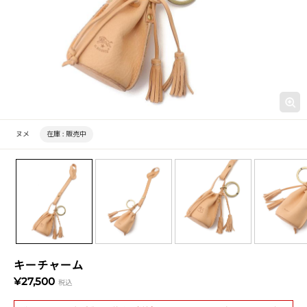
ヌメ
在庫 :
販売中
キーチャーム
¥27,500
税込