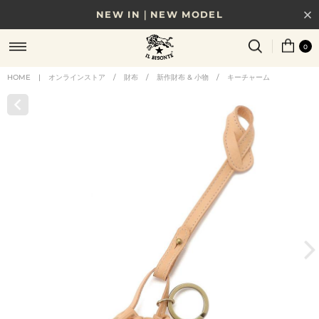
NEW IN｜NEW MODEL
8/17(月)10時まで｜税込11,000円以上で送料無料
0
贈る相手やシーンから選べる、新しいギフトガイド
HOME
|
オンラインストア
/
財布
/
新作財布 & 小物
/
キーチャーム
NEW IN｜COLOR LEATHER