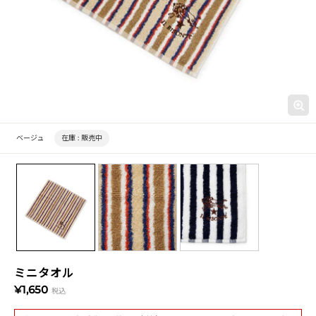
ベージュ
在庫 :
販売中
ミニタオル
¥1,650
税込