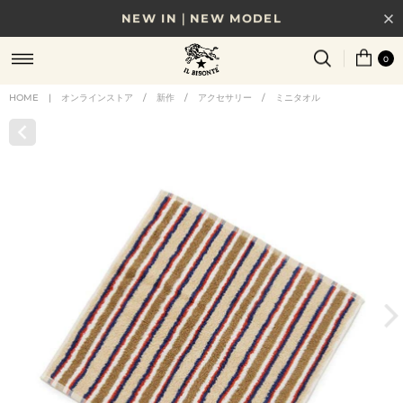
NEW IN｜NEW MODEL
8/17(月)10時まで｜税込11,000円以上で送料無料
0
贈る相手やシーンから選べる、新しいギフトガイド
HOME
|
オンラインストア
/
新作
/
アクセサリー
/
ミニタオル
NEW IN｜COLOR LEATHER