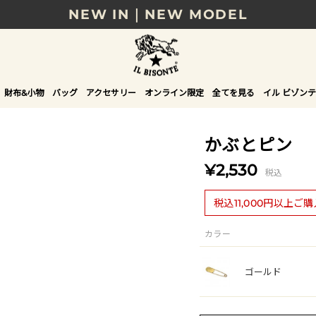
NEW IN｜NEW MODEL
8/17(月)10時まで｜税込11,000円以上で送料無
贈る相手やシーンから選べる、新しいギフトガイ
財布&小物
バッグ
アクセサリー
オンライン限定
全てを見る
イル ビゾンテ
NEW IN｜COLOR LEATHER
かぶとピン
¥2,530
税込
税込11,000円以上ご
カラー
ゴールド