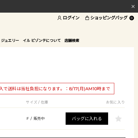
ログイン
ショッピングバッグ
料
0
ド
 ジュエリー
イル ビゾンテについて
店舗検索
購入で送料は当社負担になります。：8/17(月)AM10時まで
サイズ / 在庫
お気に入り
バッグに入れる
F
/
販売中