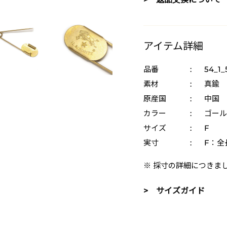
アイテム詳細
品番
:
54_1_
素材
:
真鍮
原産国
:
中国
カラー
:
ゴール
サイズ
:
F
実寸
:
F：全
※ 採寸の詳細につきま
> サイズガイド