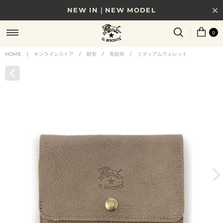
NEW IN｜NEW MODEL
8/17(月)10時まで｜税込11,000円以上で送料無料
0
贈る相手やシーンから選べる、新しいギフトガイド
HOME
|
オンラインストア
/
財布
/
長財布
/
ミディアムウォレット
NEW IN｜COLOR LEATHER