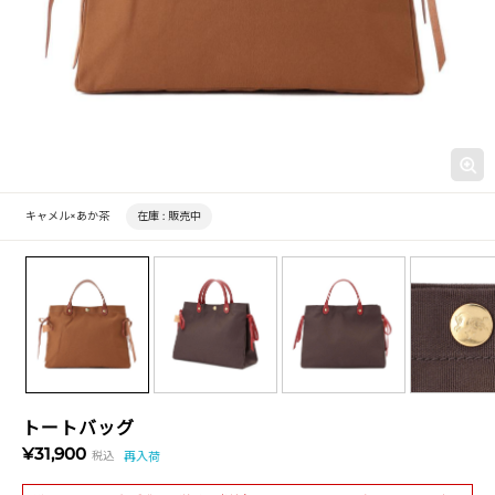
キャメル×あか茶
在庫 :
販売中
トートバッグ
¥31,900
税込
再入荷