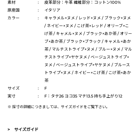
素材
:
皮革部分：牛革 繊維部分：コットン100%
原産国
:
イタリア
カラー
:
キャラメル×ヌメ / レッド×ヌメ / ブラック×ヌメ
/ ネイビー×ヌメ / こげ茶×レッド / オリーブ×こ
げ茶 / キャメル×ヌメ / ブラック×あか茶 / オリー
ブ×あか茶 / ブラック×ブラック / キャメル×あか
茶 / マルチストライプ×ヌメ / ブルー×ヌメ / マル
チストライプ×ヤケヌメ / ベージュストライプ×
ヌメ / ベージュストライプ×ヤケヌメ / ブルース
トライプ×ヌメ / ネイビー×こげ茶 / こげ茶×あか
茶
サイズ
:
F
実寸
:
F：タテ26 ヨコ35 マチ13.5 持ち手上がり12
※ 採寸の詳細につきましては、
サイズガイド
をご覧下さい。
> サイズガイド