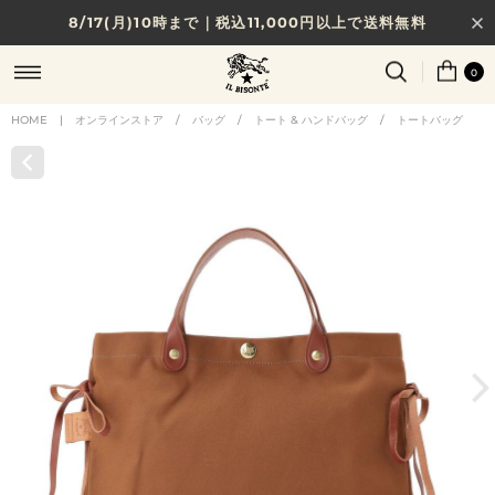
8/17(月)10時まで｜税込11,000円以上で送料無料
贈る相手やシーンから選べる、新しいギフトガイド
0
NEW IN｜COLOR LEATHER
HOME
|
オンラインストア
/
バッグ
/
トート & ハンドバッグ
/
トートバッグ