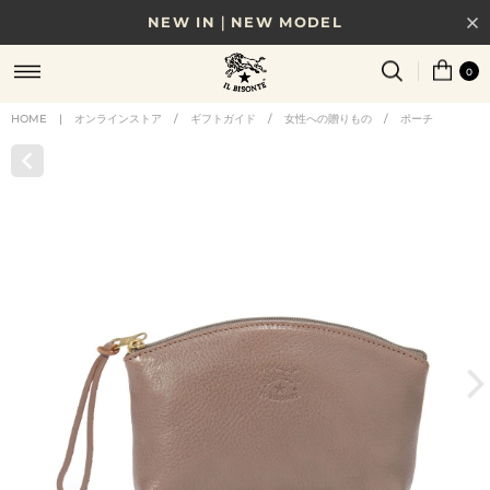
NEW IN｜NEW MODEL
8/17(月)10時まで｜税込11,000円以上で送料無料
0
贈る相手やシーンから選べる、新しいギフトガイド
HOME
|
オンラインストア
/
ギフトガイド
/
女性への贈りもの
/
ポーチ
NEW IN｜COLOR LEATHER