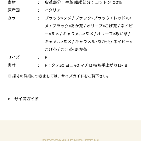
素材
:
皮革部分：牛革 繊維部分：コットン100%
原産国
:
イタリア
カラー
:
ブラック×ヌメ / ブラック×ブラック / レッド×ヌ
メ / ブラック×あか茶 / オリーブ×こげ茶 / ネイビ
ー×ヌメ / キャラメル×ヌメ / オリーブ×あか茶 /
キャメル×ヌメ / キャラメル×あか茶 / ネイビー×
こげ茶 / こげ茶×あか茶
サイズ
:
F
実寸
:
F：タテ30 ヨコ40 マチ13 持ち手上がり13-18
※ 採寸の詳細につきましては、
サイズガイド
をご覧下さい。
> サイズガイド