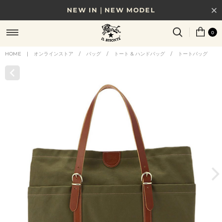
NEW IN｜NEW MODEL
8/17(月)10時まで｜税込11,000円以上で送料無料
0
贈る相手やシーンから選べる、新しいギフトガイド
HOME
|
オンラインストア
/
バッグ
/
トート & ハンドバッグ
/
トートバッグ
NEW IN｜COLOR LEATHER